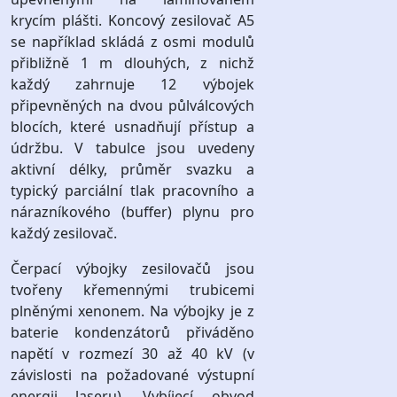
krycím plášti. Koncový zesilovač A5
se například skládá z osmi modulů
přibližně 1 m dlouhých, z nichž
každý zahrnuje 12 výbojek
připevněných na dvou půlválcových
blocích, které usnadňují přístup a
údržbu. V tabulce jsou uvedeny
aktivní délky, průměr svazku a
typický parciální tlak pracovního a
nárazníkového (buffer) plynu pro
každý zesilovač.
Čerpací výbojky zesilovačů jsou
tvořeny křemennými trubicemi
plněnými xenonem. Na výbojky je z
baterie kondenzátorů přiváděno
napětí v rozmezí 30 až 40 kV (v
závislosti na požadované výstupní
energii laseru). Vybíjecí obvod