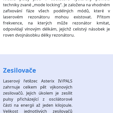
techniky zvané „mode locking“. Je založena na vhodném
zafixování fáze všech podélných módů, které v
laserovém rezonátoru mohou existovat. Přitom
frekvence, na kterých může rezonátor kmitat,
odpovídají vlnovým délkám, jejichž celistvý násobek je
roven dvojnásobku délky rezonátoru.
Zesilovače
Laserový řetězec Asterix IV/PALS
zahrnuje celkem pět výkonových
zesilovačů. Jejich úkolem je zesílit
pulsy přicházející z oscilátorové
části na energii až jeden kilojoule.
Velikost jednotlivých zesilovačů