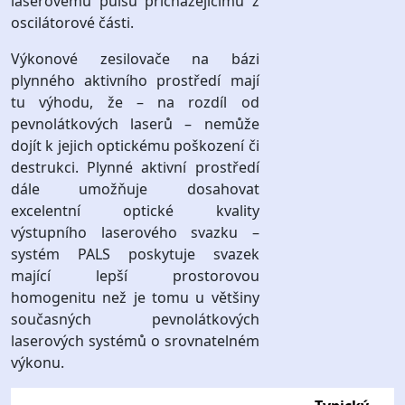
laserovému pulsu přicházejícímu z
oscilátorové části.
Výkonové zesilovače na bázi
plynného aktivního prostředí mají
tu výhodu, že – na rozdíl od
pevnolátkových laserů – nemůže
dojít k jejich optickému poškození či
destrukci. Plynné aktivní prostředí
dále umožňuje dosahovat
excelentní optické kvality
výstupního laserového svazku –
systém PALS poskytuje svazek
mající lepší prostorovou
homogenitu než je tomu u většiny
současných pevnolátkových
laserových systémů o srovnatelném
výkonu.