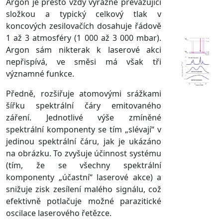
Argon je přesto vždy výrazně převažující
složkou a typický celkový tlak v
koncových zesilovačích dosahuje řádově
1 až 3 atmosféry (1 000 až 3 000 mbar).
Argon sám nikterak k laserové akci
nepřispívá, ve směsi má však tři
významné funkce.
Předně, rozšiřuje atomovými srážkami
šířku spektrální čáry emitovaného
záření. Jednotlivé výše zmíněné
spektrální komponenty se tím „slévají“ v
jedinou spektrální čáru, jak je ukázáno
na obrázku. To zvyšuje účinnost systému
(tím, že se všechny spektrální
komponenty „účastní“ laserové akce) a
snižuje zisk zesílení malého signálu, což
efektivně potlačuje možné parazitické
oscilace laserového řetězce.