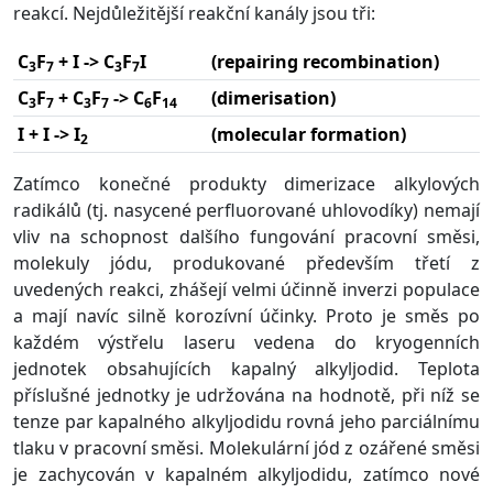
reakcí. Nejdůležitější reakční kanály jsou tři:
C
F
+ I -> C
F
I
(repairing recombination)
3
7
3
7
C
F
+ C
F
-> C
F
(dimerisation)
3
7
3
7
6
14
I + I -> I
(molecular formation)
2
Zatímco konečné produkty dimerizace alkylových
radikálů (tj. nasycené perfluorované uhlovodíky) nemají
vliv na schopnost dalšího fungování pracovní směsi,
molekuly jódu, produkované především třetí z
uvedených reakci, zhášejí velmi účinně inverzi populace
a mají navíc silně korozívní účinky. Proto je směs po
každém výstřelu laseru vedena do kryogenních
jednotek obsahujících kapalný alkyljodid. Teplota
příslušné jednotky je udržována na hodnotě, při níž se
tenze par kapalného alkyljodidu rovná jeho parciálnímu
tlaku v pracovní směsi. Molekulární jód z ozářené směsi
je zachycován v kapalném alkyljodidu, zatímco nové