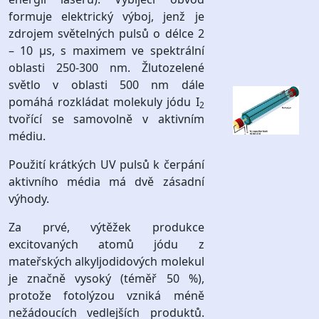
formuje elektrický výboj, jenž je
zdrojem světelných pulsů o délce 2
– 10 μs, s maximem ve spektrální
oblasti 250-300 nm. Žlutozelené
světlo v oblasti 500 nm dále
pomáhá rozkládat molekuly jódu I
2
tvořící se samovolně v aktivním
médiu.
Použití krátkých UV pulsů k čerpání
aktivního média má dvě zásadní
výhody.
Za prvé, výtěžek produkce
excitovaných atomů jódu z
mateřských alkyljodidových molekul
je značně vysoký (téměř 50 %),
protože fotolýzou vzniká méně
nežádoucích vedlejších produktů.