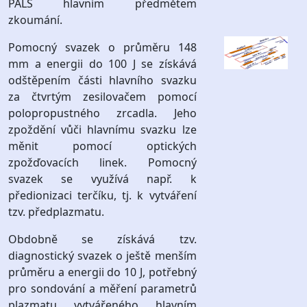
PALS hlavním předmětem
zkoumání.
Pomocný svazek o průměru 148
mm a energii do 100 J se získává
odštěpením části hlavního svazku
za čtvrtým zesilovačem pomocí
polopropustného zrcadla. Jeho
zpoždění vůči hlavnímu svazku lze
měnit pomocí optických
zpožďovacích linek. Pomocný
svazek se využívá např. k
předionizaci terčíku, tj. k vytváření
tzv. předplazmatu.
Obdobně se získává tzv.
diagnostický svazek o ještě menším
průměru a energii do 10 J, potřebný
pro sondování a měření parametrů
plazmatu vytvářeného hlavním