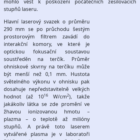
mohlo vést k poškození počátečních zesilovacích
stupňů laseru.
Hlavní laserový svazek o průměru
290 mm se po průchodu šestým
prostorovým filtrem zavádí do
interakční komory, ve které je
optickou fokusační soustavou
soustředěn na terčík. Průměr
ohniskové skvrny na terčíku může
být menší než 0,1 mm. Hustota
světelného výkonu v ohnisku pak
dosahuje nepředstavitelně velkých
16
2
hodnot (až 10
W/cm
), takže
jakákoliv látka se zde promění ve
žhavou ionizovanou hmotu –
plazma – o teplotě až milióny
stupňů. A právě toto laserem
vytvářené plasma je v laboratoři