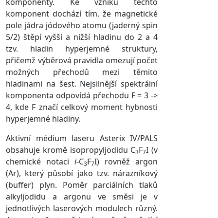
komponenty. Ke vzniku těchto
komponent dochází tím, že magnetické
pole jádra jódového atomu (jaderný spin
5/2) štěpí vyšší a nižší hladinu do 2 a 4
tzv. hladin hyperjemné struktury,
přičemž výběrová pravidla omezují počet
možných přechodů mezi těmito
hladinami na šest. Nejsilnější spektrální
komponenta odpovídá přechodu F = 3 ->
4, kde F značí celkový moment hybnosti
hyperjemné hladiny.
Aktivní médium laseru Asterix IV/PALS
obsahuje kromě isopropyljodidu C
F
I (v
3
7
chemické notaci
i
-C
F
I) rovněž argon
3
7
(Ar), který působí jako tzv. nárazníkový
(buffer) plyn. Poměr parciálních tlaků
alkyljodidu a argonu ve směsi je v
jednotlivých laserových modulech různý.