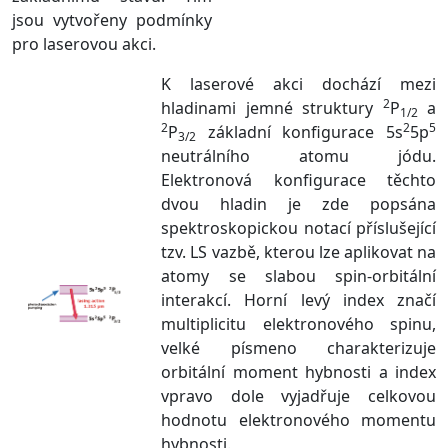
jsou vytvořeny podmínky
pro laserovou akci.
K laserové akci dochází mezi
2
hladinami jemné struktury
P
a
1/2
2
2
5
P
základní konfigurace 5s
5p
3/2
neutrálního atomu jódu.
Elektronová konfigurace těchto
dvou hladin je zde popsána
spektroskopickou notací příslušející
tzv. LS vazbě, kterou lze aplikovat na
atomy se slabou spin-orbitální
interakcí. Horní levý index značí
multiplicitu elektronového spinu,
velké písmeno charakterizuje
orbitální moment hybnosti a index
vpravo dole vyjadřuje celkovou
hodnotu elektronového momentu
hybnosti.