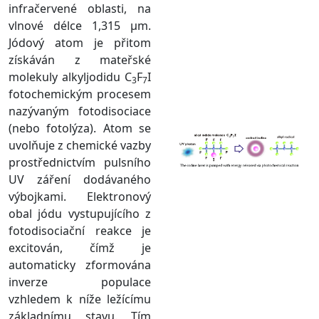
infračervené oblasti, na
vlnové délce 1,315 µm.
Jódový atom je přitom
získáván z mateřské
molekuly alkyljodidu C
F
I
3
7
fotochemickým procesem
nazývaným fotodisociace
(nebo fotolýza). Atom se
uvolňuje z chemické vazby
prostřednictvím pulsního
UV záření dodávaného
výbojkami. Elektronový
obal jódu vystupujícího z
fotodisociační reakce je
excitován, čímž je
automaticky zformována
inverze populace
vzhledem k níže ležícímu
základnímu stavu. Tím