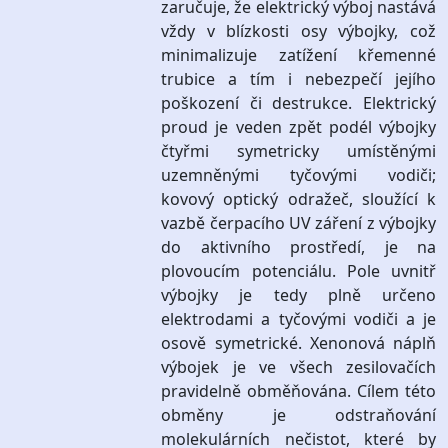
zaručuje, že elektrický výboj nastává
vždy v blízkosti osy výbojky, což
minimalizuje zatížení křemenné
trubice a tím i nebezpečí jejího
poškození či destrukce. Elektrický
proud je veden zpět podél výbojky
čtyřmi symetricky umístěnými
uzemněnými tyčovými vodiči;
kovový optický odražeč, sloužící k
vazbě čerpacího UV záření z výbojky
do aktivního prostředí, je na
plovoucím potenciálu. Pole uvnitř
výbojky je tedy plně určeno
elektrodami a tyčovými vodiči a je
osově symetrické. Xenonová náplň
výbojek je ve všech zesilovačích
pravidelně obměňována. Cílem této
obměny je odstraňování
molekulárních nečistot, které by