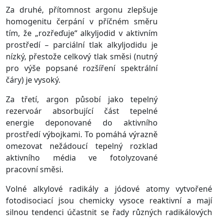
Za druhé, přítomnost argonu zlepšuje
homogenitu čerpání v příčném směru
tím, že „rozřeďuje“ alkyljodid v aktivním
prostředí – parciální tlak alkyljodidu je
nízký, přestože celkový tlak směsi (nutný
pro výše popsané rozšíření spektrální
čáry) je vysoký.
Za třetí, argon působí jako tepelný
rezervoár absorbující část tepelné
energie deponované do aktivního
prostředí výbojkami. To pomáhá výrazně
omezovat nežádoucí tepelný rozklad
aktivního média ve fotolyzované
pracovní směsi.
Volné alkylové radikály a jódové atomy vytvořené
fotodisociací jsou chemicky vysoce reaktivní a mají
silnou tendenci účastnit se řady různých radikálových