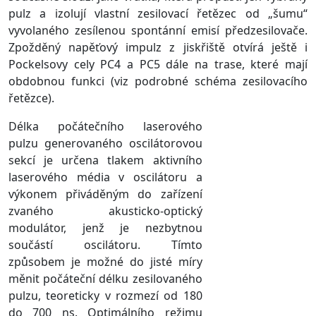
pulz a izolují vlastní zesilovací řetězec od „šumu“
vyvolaného zesílenou spontánní emisí předzesilovače.
Zpožděný napěťový impulz z jiskřiště otvírá ještě i
Pockelsovy cely PC4 a PC5 dále na trase, které mají
obdobnou funkci (viz podrobné schéma zesilovacího
řetězce).
Délka počátečního laserového
pulzu generovaného oscilátorovou
sekcí je určena tlakem aktivního
laserového média v oscilátoru a
výkonem přiváděným do zařízení
zvaného akusticko-optický
modulátor, jenž je nezbytnou
součástí oscilátoru. Tímto
způsobem je možné do jisté míry
měnit počáteční délku zesilovaného
pulzu, teoreticky v rozmezí od 180
do 700 ns. Optimálního režimu