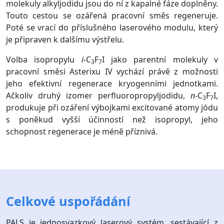
molekuly alkyljodidu jsou do ní z kapalné fáze doplněny.
Touto cestou se ozářená pracovní směs regeneruje.
Poté se vrací do příslušného laserového modulu, který
je připraven k dalšímu výstřelu.
Volba isopropylu
i
-C
F
I jako parentní molekuly v
3
7
pracovní směsi Asterixu IV vychází právě z možnosti
jeho efektivní regenerace kryogenními jednotkami.
Ačkoliv druhý izomer perfluoropropyljodidu,
n
-C
F
I,
3
7
produkuje při ozáření výbojkami excitované atomy jódu
s poněkud vyšší účinností než isopropyl, jeho
schopnost regenerace je méně příznivá.
Celkové uspořádání
PALS je jednosvazkový laserový systém, sestávající z