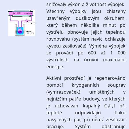
snižovaly výkon a životnost výbojek.
Všechny výbojky jsou chlazeny
uzavřeným dusíkovým okruhem,
který během několika minut po
výstřelu obnovuje jejich tepelnou
rovnováhu (systém navíc ochlazuje
kyvetu zesilovače). Výměna výbojek
se provádí po 600 až 1 000
výstřelech na úrovni maximální
energie.
Aktivní prostředí je regenerováno
pomocí kryogenních souprav
(vymrazovaček) umístěných v
nejnižším patře budovy, ve kterých
je uchováván kapalný C
F
I při
3
7
teplotě odpovídající tlaku
nasycených par, při němž zesilovač
pracuje. Systém odstraňuje