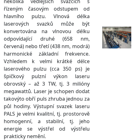
několika vedlejších svazcích s
řízeným časovým odstupem od
hlavního pulzu. Vlnová délka
laserových svazků může být
konvertována na vlnovou délku
odpovídající druhé (658 nm,
červená) nebo třetí (438 nm, modrá)
harmonické základní frekvence.
Vzhledem k velmi krátké délce
laserového pulzu (cca 350 ps) je
špičkový pulzní výkon laseru
obrovský – až 3 TW, tj. 3 milióny
megawattů. Laser je schopen dodat
takovýto obří puls zhruba jednou za
půl hodiny. Výstupní svazek laseru
PALS je velmi kvalitní, tj. prostorově
homogenní, a stabilní, tj. jeho
energie se výstřel od výstřelu
prakticky nemění.