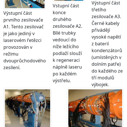
Výstupní část
Vstupní část
třetího
konce
Výstupní část
zesilovače A3.
druhého
prvního zesilovače
Černé kabely
zesilovače A2.
A1. Tento zesilovač
přivádějí
Bílé trubky
je jako jediný v
vysoké napětí
vedoucí do
laserovém řetězci
z baterií
níže ležícího
provozován v
kondenzátorů
podlaží slouží
režimu
(umístěných v
k regeneraci
dvouprůchodového
dolním patře)
náplně laseru
zesílení.
do každého ze
po každém
tří modulů
výstřelu.
výbojek.