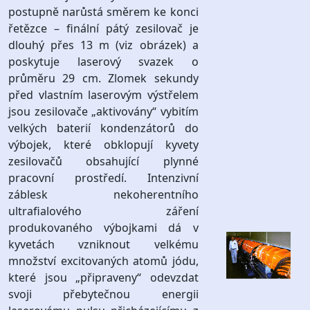
postupně narůstá směrem ke konci
řetězce – finální pátý zesilovač je
dlouhý přes 13 m (viz obrázek) a
poskytuje laserový svazek o
průměru 29 cm. Zlomek sekundy
před vlastním laserovým výstřelem
jsou zesilovače „aktivovány“ vybitím
velkých baterií kondenzátorů do
výbojek, které obklopují kyvety
zesilovačů obsahující plynné
pracovní prostředí. Intenzivní
záblesk nekoherentního
ultrafialového záření
produkovaného výbojkami dá v
kyvetách vzniknout velkému
množství excitovaných atomů jódu,
které jsou „připraveny“ odevzdat
svoji přebytečnou energii