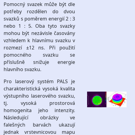
Pomocný svazek může být dle
potřeby rozdělen do dvou
svazků s poměrem energií 2 : 3
nebo 1 : 5. Oba tyto svazky
mohou být nezávisle časovány
vzhledem k hlavnímu svazku v
rozmezí ±12 ns. Při použití
pomocného svazku se
příslušně snižuje energie
hlavního svazku.
Pro laserový systém PALS je
charakteristická vysoká kvalita
výstupního laserového svazku,
tj. vysoká prostorová
homogenita jeho intenzity.
Následující obrázky ve
falešných barvách ukazují
jednak vrstevnicovou mapu