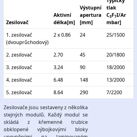
Typický
Výstupní
tlak
Aktivní
apertura
C
F
I/Ar
3
7
Zesilovač
délka[m]
[mm]
mbar]
1. zesilovač
2 x 0.86
24
25/1500
(dvouprůchodový)
2. zesilovač
2.70
45
20/1800
3. zesilovač
3.24
90
18/2000
4. zesilovač
6.48
148
13/2000
5. zesilovač
8.64
290
7/2200
Zesilovače jsou sestaveny z několika
stejných modulů. Každý modul se
skládá z křemenné trubice
obklopené výbojkovými bloky
upevněnými na laminovaném