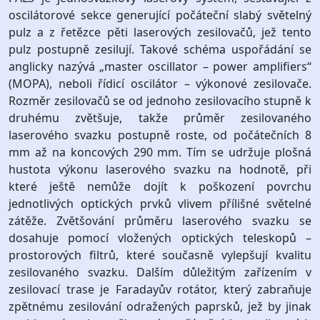
oscilátorové sekce generující počáteční slabý světelný
pulz a z řetězce pěti laserových zesilovačů, jež tento
pulz postupně zesilují. Takové schéma uspořádání se
anglicky nazývá „master oscillator – power amplifiers“
(MOPA), neboli řídicí oscilátor – výkonové zesilovače.
Rozměr zesilovačů se od jednoho zesilovacího stupně k
druhému zvětšuje, takže průměr zesilovaného
laserového svazku postupně roste, od počátečních 8
mm až na koncových 290 mm. Tím se udržuje plošná
hustota výkonu laserového svazku na hodnotě, při
které ještě nemůže dojít k poškození povrchu
jednotlivých optických prvků vlivem přílišné světelné
zátěže. Zvětšování průměru laserového svazku se
dosahuje pomocí vložených optických teleskopů –
prostorových filtrů, které současně vylepšují kvalitu
zesilovaného svazku. Dalším důležitým zařízením v
zesilovací trase je Faradayův rotátor, který zabraňuje
zpětnému zesilování odražených paprsků, jež by jinak