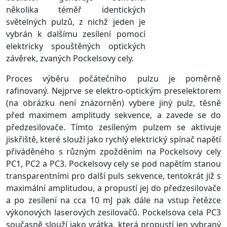
několika téměř identických
světelných pulzů, z nichž jeden je
vybrán k dalšímu zesílení pomocí
elektricky spouštěných optických
závěrek, zvaných Pockelsovy cely.
Proces výběru počátečního pulzu je poměrně
rafinovaný. Nejprve se elektro-optickým preselektorem
(na obrázku není znázorněn) vybere jiný pulz, těsně
před maximem amplitudy sekvence, a zavede se do
předzesilovače. Tímto zesíleným pulzem se aktivuje
jiskřiště, které slouží jako rychlý elektrický spínač napětí
přiváděného s různým zpožděním na Pockelsovy cely
PC1, PC2 a PC3. Pockelsovy cely se pod napětím stanou
transparentními pro další puls sekvence, tentokrát již s
maximální amplitudou, a propustí jej do předzesilovače
a po zesílení na cca 10 mJ pak dále na vstup řetězce
výkonových laserových zesilovačů. Pockelsova cela PC3
současně slouží jako vrátka, která propustí jen vybraný