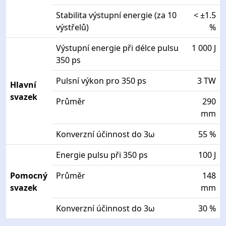
Stabilita výstupní energie (za 10
< ±1.5
výstřelů)
%
Výstupní energie při délce pulsu
1 000 J
350 ps
Pulsní výkon pro 350 ps
3 TW
Hlavní
svazek
Průměr
290
mm
Konverzní účinnost do 3ω
55 %
Energie pulsu při 350 ps
100 J
Pomocný
Průměr
148
svazek
mm
Konverzní účinnost do 3ω
30 %