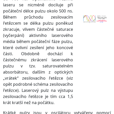
laseru se nicméně dociluje při
počáteční délce pulzu okolo 500 ns.
Během průchodu zesilovacím
řetězcem se délka pulzu poněkud
zkracuje, vlivem částečné saturace
(vyčerpání) aktivního laserového
média během počáteční fáze pulzu,
které ovlivní zesílení jeho koncové
části. Obdobně dochází k
částečnému zkrácení laserového
pulzu v tzv. saturovatelném
absorbátoru, dalším z optických
„vrátek“ zesilovacího řetězce (viz
opět podrobné schéma zesilovacího
řetězce). Laserový pulz na výstupu
zesilovacího řetězce je tím cca 1,5
krát kratší než na počátku.
Krátké pulzy jsou v oscilátoru vytvářeny pomocí