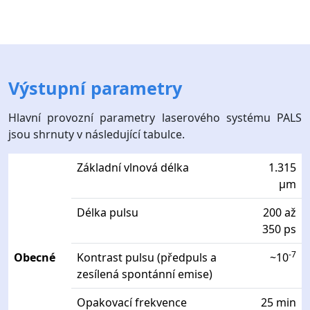
Výstupní parametry
Hlavní provozní parametry laserového systému PALS
jsou shrnuty v následující tabulce.
Základní vlnová délka
1.315
μm
Délka pulsu
200 až
350 ps
-7
Obecné
Kontrast pulsu (předpuls a
~10
zesílená spontánní emise)
Opakovací frekvence
25 min