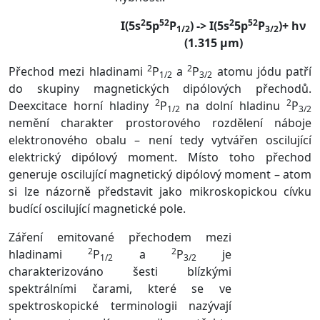
2
5
2
2
5
2
I(5s
5p
P
) -> I(5s
5p
P
)+ hν
1/2
3/2
(1.315 μm)
2
2
Přechod mezi hladinami
P
a
P
atomu jódu patří
1/2
3/2
do skupiny magnetických dipólových přechodů.
2
2
Deexcitace horní hladiny
P
na dolní hladinu
P
1/2
3/2
nemění charakter prostorového rozdělení náboje
elektronového obalu – není tedy vytvářen oscilující
elektrický dipólový moment. Místo toho přechod
generuje oscilující magnetický dipólový moment – atom
si lze názorně představit jako mikroskopickou cívku
budící oscilující magnetické pole.
Záření emitované přechodem mezi
2
2
hladinami
P
a
P
je
1/2
3/2
charakterizováno šesti blízkými
spektrálními čarami, které se ve
spektroskopické terminologii nazývají